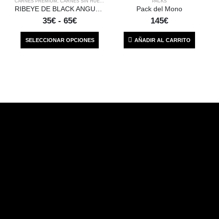
CARNES PREMIUM
,
CARNES SIN HUESO
PACKS
RIBEYE DE BLACK ANGUS ARGENTINO
Pack del Mono
35
€
-
65
€
145
€
SELECCIONAR OPCIONES
AÑADIR AL CARRITO