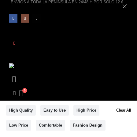
ENVIOS A TODA LA PENINSULA EN 24/48 H POR SOLO 12 €
0
High Quality
Easy to Use
High Price
Clear All
Low Price
Comfortable
Fashion Design