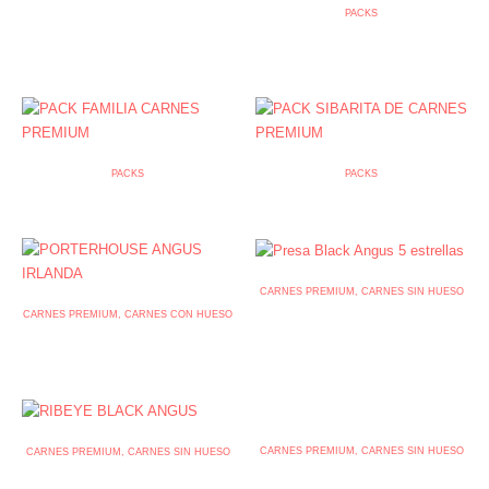
Pack del Mono
PACKS
Pack economico de carnes
145
€
premium
135
€
PACKS
PACKS
Pack Familia carnes premium
Pack Sibarita ( Sin Hueso )
85
€
275
€
CARNES PREMIUM
,
CARNES SIN HUESO
PRESA BLACK ANGUS TOP
CARNES PREMIUM
,
CARNES CON HUESO
MARBLED
PORTERHOUSE ANGUS TOP
MARBLED
30
€
-
55
€
55
€
CARNES PREMIUM
,
CARNES SIN HUESO
CARNES PREMIUM
,
CARNES SIN HUESO
RIBEYE DE BLACK ANGUS
RIBEYE ANGUS TOP